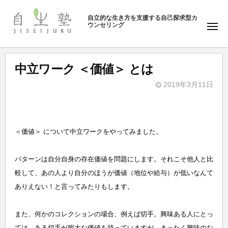
ュ
塾
コ
ー
自立的な生き方を支援する自己探求型カ
ン
ウンセリング
自
メ
テ
ニ
生
ュ
ン
塾
ー
ツ
中立ワーク ＜価値＞ とは
へ
2019年3月11日
ス
b
キ
y
ッ
自
プ
＜価値＞ について中立ワークをやってみました。
生
塾
パターンは自分自身の存在価値を問題にします。それこそ他人と比
較して、あの人より自分のほうが価値（地位や給与）が低いなんて
ありえない！と言ってみたりもします。
また、何かのコレクションの場合、例えば切手。興味ある人にとっ
ては、ある切手が膨大な価値を持っていますが、まったく興味のな