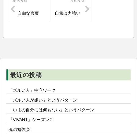
投
前の投稿
次の投稿
稿
自由な言葉
自然は力強い
ナ
ビ
ゲ
ー
シ
ョ
ン
最近の投稿
「ズルい人」中立ワーク
「ズルい人が嫌い」というパターン
「いまの自分には何もない」というパターン
『VIVANT』シーズン２
魂の勉強会