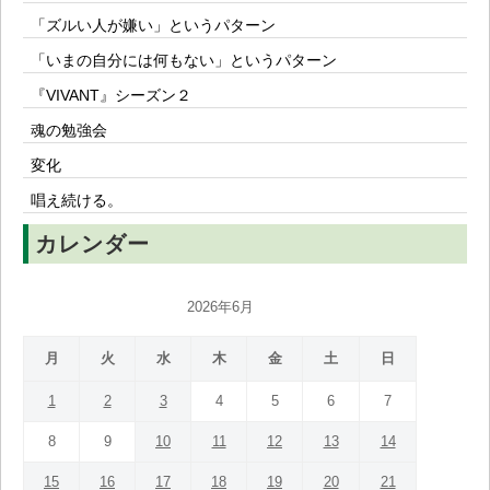
「ズルい人が嫌い」というパターン
「いまの自分には何もない」というパターン
『VIVANT』シーズン２
魂の勉強会
変化
唱え続ける。
カレンダー
2026年6月
月
火
水
木
金
土
日
1
2
3
4
5
6
7
8
9
10
11
12
13
14
15
16
17
18
19
20
21