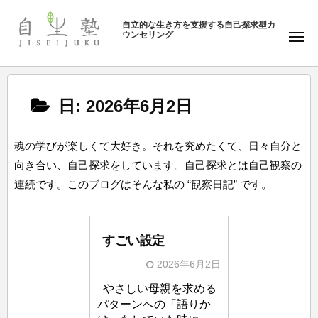
ュ
塾
コ
ー
自立的な生き方を支援する自己探求型カ
ン
ウンセリング
自
メ
テ
ニ
生
ュ
ン
塾
ー
ツ
日:
2026年6月2日
へ
ス
キ
魂の学びが楽しくて大好き。それを究めたくて、日々自分と
ッ
向き合い、自己探求をしています。自己探求とは自己観察の
プ
連続です。このブログはそんな私の “観察日記” です。
すごい設定
2026年6月2日
b
やさしい母親を求める
y
パターンへの「語りか
自