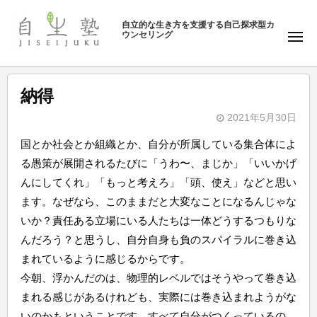
ュ
塾
コ
ー
自立的な生き方を支援する自己探求型カ
ン
ウンセリング
自
メ
テ
ニ
生
ュ
ン
塾
ー
ツ
納得
へ
2021年5月30日
ス
b
キ
国とか社会とか組織とか、自分が所属している集合体によ
y
ッ
る愚策が展開されるたびに「うわ〜、まじか」「いいかげ
自
プ
んにしてくれ」「もっと考えろ」「頭、使え」などと思い
生
ます。なぜなら、このままだと大変なことになるんじゃな
塾
いか？責任ある立場にいる人たちは一体どうするつもりな
んだろう？と思うし、自分自身も負のスパイラルに巻き込
まれているように感じるからです。
今朝、浮かんだのは、物理的レベルではそうやって巻き込
まれる感じがあるけれども、実際には巻き込まれようがな
いのかもということです。すべて自分がつくっているの