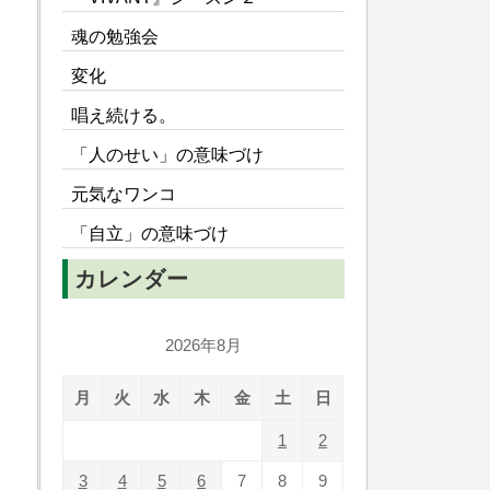
魂の勉強会
変化
唱え続ける。
「人のせい」の意味づけ
元気なワンコ
「自立」の意味づけ
カレンダー
2026年8月
月
火
水
木
金
土
日
1
2
3
4
5
6
7
8
9