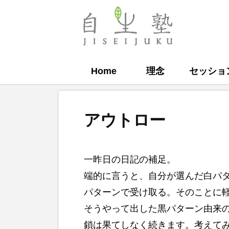
コ
ン
自
テ
生
ン
塾
Home
理念
セッショ
ツ
へ
ス
アウトロー
キ
ッ
b
プ
一昨日の日記の補足。
y
端的に言うと、自分が選んだ白パ
自
パターンで受け取る。そのことに
生
そうやって出した黒パターン由来
塾
鎖は果てしなく続きます。考えて