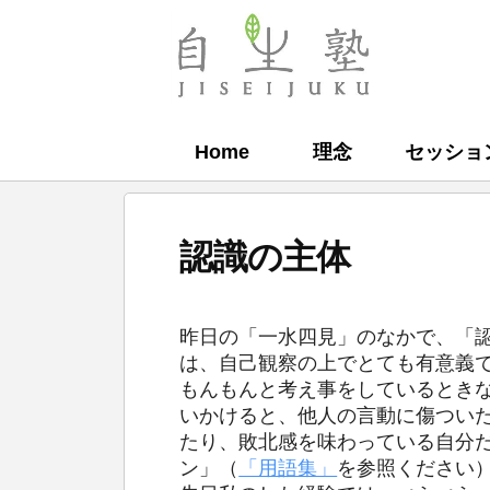
コ
ン
自
テ
生
ン
塾
Home
理念
セッショ
ツ
へ
ス
認識の主体
キ
ッ
b
プ
昨日の「一水四見」のなかで、「
y
は、自己観察の上でとても有意義
もんもんと考え事をしているとき
自
いかけると、他人の言動に傷つい
生
たり、敗北感を味わっている自分
塾
ン」（
「用語集」
を参照ください