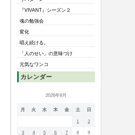
『VIVANT』シーズン２
魂の勉強会
変化
唱え続ける。
「人のせい」の意味づけ
元気なワンコ
カレンダー
2026年8月
月
火
水
木
金
土
日
1
2
3
4
5
6
7
8
9