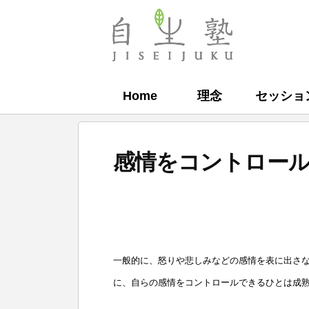
コ
ン
自
テ
生
ン
塾
Home
理念
セッショ
ツ
へ
ス
感情をコントロー
キ
ッ
b
プ
y
自
一般的に、怒りや悲しみなどの感情を表に出さ
生
に、自らの感情をコントロールできるひとは成
塾