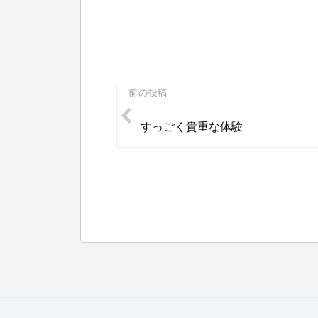
投
前の投稿
稿
すっごく貴重な体験
ナ
ビ
ゲ
ー
シ
ョ
ン