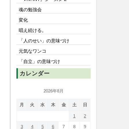
魂の勉強会
変化
唱え続ける。
「人のせい」の意味づけ
元気なワンコ
「自立」の意味づけ
カレンダー
2026年8月
月
火
水
木
金
土
日
1
2
3
4
5
6
7
8
9