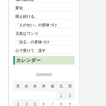
変化
唱え続ける。
「人のせい」の意味づけ
元気なワンコ
「自立」の意味づけ
心で受けて、流す
カレンダー
2026年8月
月
火
水
木
金
土
日
1
2
3
4
5
6
7
8
9