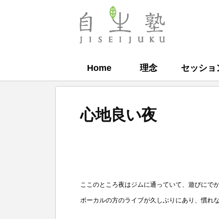
コ
ン
自
テ
生
ン
塾
Home
理念
セッショ
ツ
へ
ス
心地良い夜
キ
ッ
b
プ
y
自
ここのところ夜はジムに通っていて、遊びにで
生
ボーカルの方のライブが久しぶりにあり、慣れ
塾