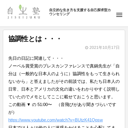
ュ
塾
コ
ー
自立的な生き方を支援する自己探求型カ
ン
ウンセリング
自
メ
テ
ニ
生
ュ
ン
塾
ー
ツ
協調性とは・・・
へ
2021年10月17日
ス
b
キ
先日の日記に関連して・・・
y
ッ
ノーベル賞受賞のプレスカンファレンスで真鍋先生が「自
自
プ
分は（一般的な日本人のように）協調性をもって生きられ
生
ないから」と答えましたがその前談では、私たち日本人の
塾
日常、日本とアメリカの文化の違いをわかりやすく説明し
ていたのでメモとしてここに載せておこうと思います。
この動画 ▼ の 51:00〜 （音飛びがあり聞きづらいです
が）
https://www.youtube.com/watch?v=BUtzK41Qpsw
日本では人々は他の人に迷惑をかけることを心配してま