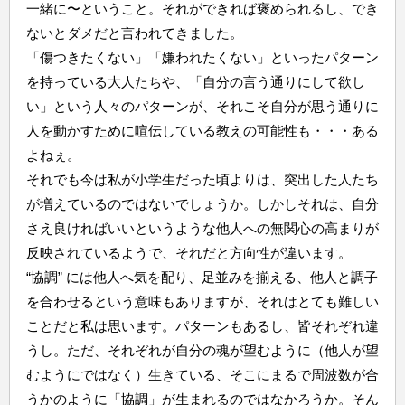
一緒に〜ということ。それができれば褒められるし、でき
ないとダメだと言われてきました。
「傷つきたくない」「嫌われたくない」といったパターン
を持っている大人たちや、「自分の言う通りにして欲し
い」という人々のパターンが、それこそ自分が思う通りに
人を動かすために喧伝している教えの可能性も・・・ある
よねぇ。
それでも今は私が小学生だった頃よりは、突出した人たち
が増えているのではないでしょうか。しかしそれは、自分
さえ良ければいいというような他人への無関心の高まりが
反映されているようで、それだと方向性が違います。
“協調” には他人へ気を配り、足並みを揃える、他人と調子
を合わせるという意味もありますが、それはとても難しい
ことだと私は思います。パターンもあるし、皆それぞれ違
うし。ただ、それぞれが自分の魂が望むように（他人が望
むようにではなく）生きている、そこにまるで周波数が合
うかのように「協調」が生まれるのではなかろうか。そん