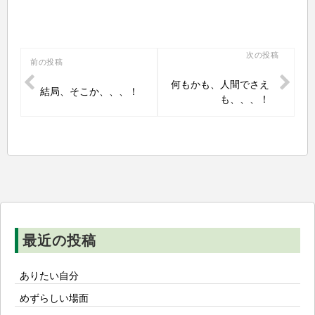
投
次の投稿
前の投稿
稿
何もかも、人間でさえ
結局、そこか、、、！
ナ
も、、、！
ビ
ゲ
ー
シ
ョ
ン
最近の投稿
ありたい自分
めずらしい場面