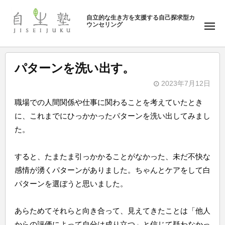
ュ
塾
コ
ー
自立的な生き方を支援する自己探求型カ
ン
ウンセリング
自
メ
テ
ニ
生
ュ
ン
塾
ー
ツ
パターンを洗い出す。
へ
2023年7月12日
ス
b
キ
職場での人間関係や仕事に関わることを考えていたとき
y
ッ
に、これまでにひっかかったパターンを洗い出してみまし
自
プ
た。
生
塾
すると、たまたま引っかかることがなかった、未だ不快な
感情が湧くパターンがありました。ちゃんとケアをして白
パターンを選ぼうと思いました。
あらためてそれらと向き合って、見えてきたことは「他人
からの評価によって自分は成り立つ」と信じて疑わなかっ