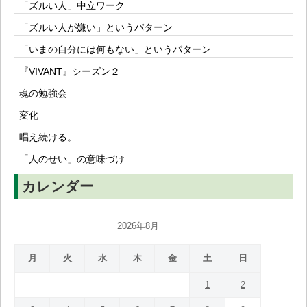
「ズルい人」中立ワーク
「ズルい人が嫌い」というパターン
「いまの自分には何もない」というパターン
『VIVANT』シーズン２
魂の勉強会
変化
唱え続ける。
「人のせい」の意味づけ
カレンダー
2026年8月
月
火
水
木
金
土
日
1
2