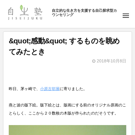
ュ
塾
コ
ー
自立的な生き方を支援する自己探求型カ
ン
ウンセリング
自
メ
テ
ニ
生
ュ
ン
塾
ー
ツ
&quot;感動&quot; するものを眺め
へ
てみたとき
ス
キ
2018年10月8日
b
ッ
y
プ
自
昨日、茅ヶ崎で、
小原古邨展
に寄りました。
生
塾
燕と波の版下絵。版下絵とは、版画にする前のオリジナル原画のこ
とらしく、ここから２０数枚の木版が作られたのだそうです。