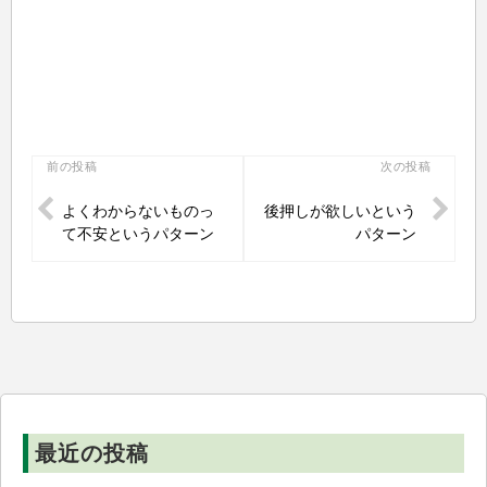
投
前の投稿
次の投稿
稿
よくわからないものっ
後押しが欲しいという
ナ
て不安というパターン
パターン
ビ
ゲ
ー
シ
ョ
ン
最近の投稿