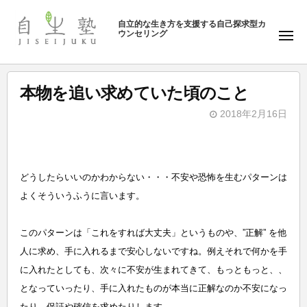
ュ
塾
コ
ー
自立的な生き方を支援する自己探求型カ
ン
ウンセリング
自
メ
テ
ニ
生
ュ
ン
塾
ー
ツ
本物を追い求めていた頃のこと
へ
2018年2月16日
ス
b
キ
y
ッ
自
プ
どうしたらいいのかわからない・・・不安や恐怖を生むパターンは
生
よくそういうふうに言います。
塾
このパターンは「これをすれば大丈夫」というものや、”正解” を他
人に求め、手に入れるまで安心しないですね。例えそれで何かを手
に入れたとしても、次々に不安が生まれてきて、もっともっと、、
となっていったり、手に入れたものが本当に正解なのか不安になっ
たり、保証や確信を求めたりします。