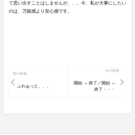
て思い出すことはしませんが、、、今、私が大事にしたい
のは、万能感より安心感です。
投
次の投稿
前の投稿
稿
開始 → 終了／開始 →
ふわぁっと、、、
ナ
終了・・・
ビ
ゲ
ー
シ
ョ