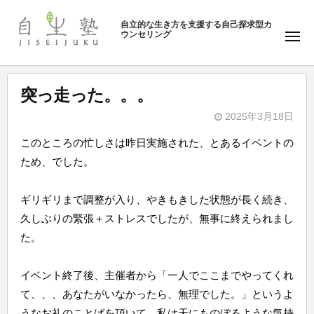
ュ
塾
コ
ー
自立的な生き方を支援する自己探求型カ
ン
ウンセリング
自
メ
テ
ニ
生
ュ
ン
塾
ー
ツ
突っ走った。。。
へ
2025年3月18日
ス
b
キ
このところの忙しさは昨日実施された、とあるイベントの
y
ッ
ため、でした。
自
プ
生
ギリギリまで調整が入り、やきもきした状態が長く続き、
塾
久しぶりの緊張＋ストレスでしたが、無事に終えられまし
た。
イベント終了後、主催者から「一人でここまでやってくれ
て、、、あなたがいなかったら、無理でした。」というよ
うなお礼のことばを頂いて、私は天にものぼるような気持