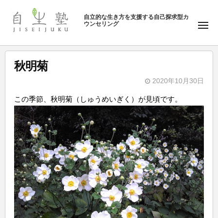
ュ
塾
コ
ー
自立的な生き方を支援する自己探求型カ
ン
ウンセリング
自
メ
テ
ニ
生
ュ
ン
塾
ー
ツ
秋明菊
へ
2020年10月30日
ス
b
キ
この季節、秋明菊（しゅうめいぎく）が見頃です。
y
ッ
自
プ
生
塾