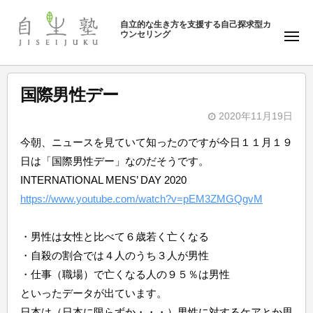
ュ
塾
コ
ー
自立的な生き方を支援する自己探求型カ
ン
ウンセリング
自
メ
テ
ニ
生
ュ
ン
塾
ー
ツ
国際男性デー
へ
2020年11月19日
ス
b
キ
今朝、ニュースを見ていて知ったのですが今日１１月１９
y
ッ
日は「国際男性デー」なのだそうです。
自
プ
INTERNATIONAL MENS’ DAY 2020
生
https://www.youtube.com/watch?v=pEM3ZMGQgvM
塾
・男性は女性と比べて６歳若く亡くなる
・自殺の割合では４人のうち３人が男性
・仕事（職場）で亡くなる人の９５％は男性
といったデータが出ています。
日本は（日本に限らずか・・・）男性に対するケアとか思