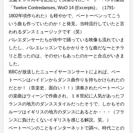
「Twelve Contredanses, WoO 14 (Excerpts)」（1791-
1802年頃作られた）も軽やかで、ベートーベンってこう
いう曲も作っていたのか！と発見。当時流行していたと言
われるダンスミュージックです（笑）
バレエダンサーたちが街中で踊っている映像も流れていま
したし、バレエレッスンでもかかりそうな曲だな〜とチラ
リと思ったのは、そのせいもあったのかーと合点がいきま
した。
BBCが放送したニューイヤーコンサートによれば、ベー
トーベンはハイドンからダンス曲作りを持ちかけられたの
だとか！（音楽史、面白い！！）演奏されたベートーベン
の楽曲はウィーンで作曲され、１８世紀に人気があったフ
ランスの地方のダンススタイルだったそうで、しかもその
ルーツはイギリスの地方のダンスにあるとか・・・（フラ
ンスに負けたくないイギリスを感じる解説。笑。）
ベートーベンのことをインターネットで調べ、時代ごとの