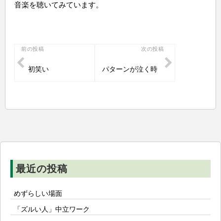
音楽を聴いてみています。
投
前の投稿
次の投稿
稿
初笑い
パターンが泣く時
ナ
ビ
ゲ
ー
シ
ョ
ン
最近の投稿
めずらしい場面
「ズルい人」中立ワーク