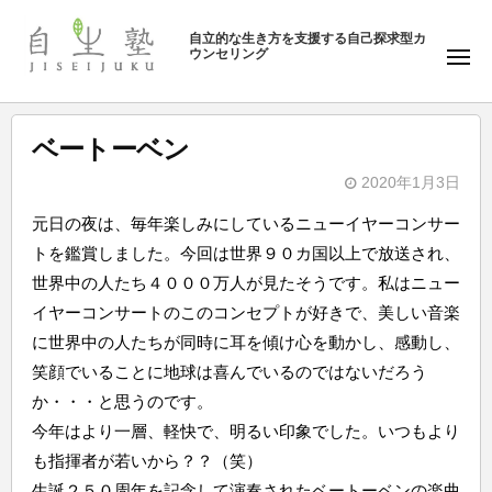
ュ
塾
コ
ー
自立的な生き方を支援する自己探求型カ
ン
ウンセリング
自
メ
テ
ニ
生
ュ
ン
塾
ー
ツ
ベートーベン
へ
2020年1月3日
ス
b
キ
元日の夜は、毎年楽しみにしているニューイヤーコンサー
y
ッ
トを鑑賞しました。今回は世界９０カ国以上で放送され、
自
プ
世界中の人たち４０００万人が見たそうです。私はニュー
生
イヤーコンサートのこのコンセプトが好きで、美しい音楽
塾
に世界中の人たちが同時に耳を傾け心を動かし、感動し、
笑顔でいることに地球は喜んでいるのではないだろう
か・・・と思うのです。
今年はより一層、軽快で、明るい印象でした。いつもより
も指揮者が若いから？？（笑）
生誕２５０周年を記念して演奏されたベートーベンの楽曲