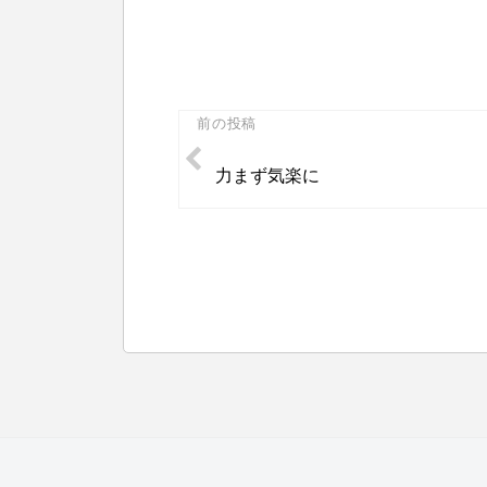
投
前の投稿
稿
力まず気楽に
ナ
ビ
ゲ
ー
シ
ョ
ン