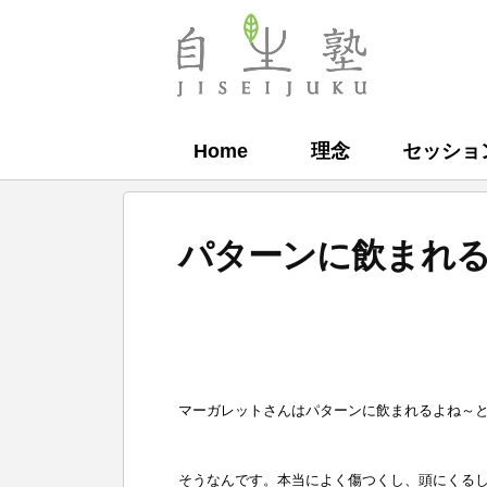
コ
ン
自
テ
生
ン
塾
Home
理念
セッショ
ツ
へ
ス
パターンに飲まれ
キ
ッ
b
プ
y
自
マーガレットさんはパターンに飲まれるよね～
生
塾
そうなんです。本当によく傷つくし、頭にくる