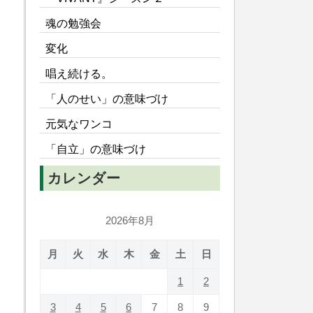
魂の勉強会
変化
唱え続ける。
「人のせい」の意味づけ
元気なワンコ
「自立」の意味づけ
カレンダー
2026年8月
月
火
水
木
金
土
日
1
2
3
4
5
6
7
8
9