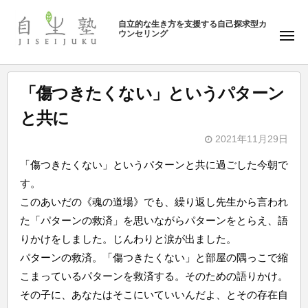
ュ
塾
コ
ー
自立的な生き方を支援する自己探求型カ
ン
ウンセリング
自
メ
テ
ニ
生
ュ
ン
塾
ー
ツ
「傷つきたくない」というパターン
へ
と共に
ス
キ
2021年11月29日
b
ッ
「傷つきたくない」というパターンと共に過ごした今朝で
y
プ
す。
自
このあいだの《魂の道場》でも、繰り返し先生から言われ
生
た「パターンの救済」を思いながらパターンをとらえ、語
塾
りかけをしました。じんわりと涙が出ました。
パターンの救済。「傷つきたくない」と部屋の隅っこで縮
こまっているパターンを救済する。そのための語りかけ。
その子に、あなたはそこにいていいんだよ、とその存在自