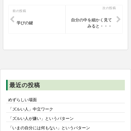
投
次の投稿
前の投稿
稿
自分の中を細かく見て
学びの鍵
ナ
みると・・・
ビ
ゲ
ー
シ
ョ
ン
最近の投稿
めずらしい場面
「ズルい人」中立ワーク
「ズルい人が嫌い」というパターン
「いまの自分には何もない」というパターン