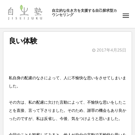
ュ
塾
コ
ー
自立的な生き方を支援する自己探求型カ
ン
ウンセリング
自
メ
テ
ニ
生
ュ
ン
塾
ー
ツ
良い体験
へ
2017年4月25日
ス
b
キ
y
ッ
自
プ
私自身の配慮のなさによって、人に不愉快な思いをさせてしまいま
生
した。
塾
その方は、私の配慮に欠けた言動によって、不愉快な思いをしたこ
とを直接、言って下さりました。そのため、謝罪の機会もあり良か
ったのですが、私は反省し、今後、気をつけようと思いました。
今回のことを観察してみると、他人が自分の言動で不愉快な思いを