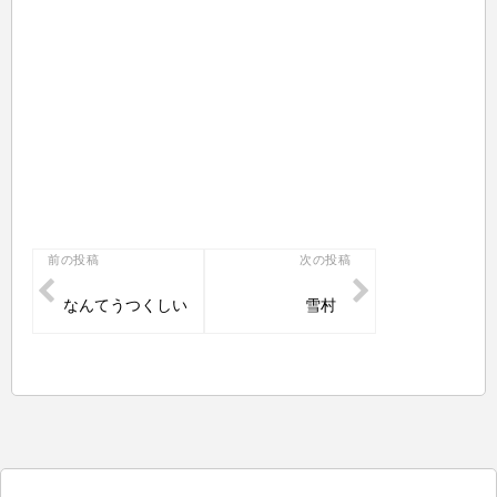
投
前の投稿
次の投稿
稿
なんてうつくしい
雪村
ナ
ビ
ゲ
ー
シ
ョ