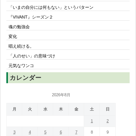
「いまの自分には何もない」というパターン
『VIVANT』シーズン２
魂の勉強会
変化
唱え続ける。
「人のせい」の意味づけ
元気なワンコ
カレンダー
2026年8月
月
火
水
木
金
土
日
1
2
3
4
5
6
7
8
9