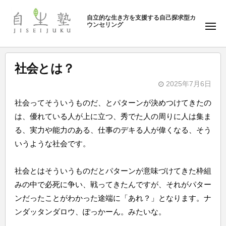
ュ
塾
コ
ー
自立的な生き方を支援する自己探求型カ
ン
ウンセリング
自
メ
テ
ニ
生
ュ
ン
塾
ー
ツ
社会とは？
へ
2025年7月6日
ス
b
キ
社会ってそういうものだ、とパターンが決めつけてきたの
y
ッ
は、優れている人が上に立つ、秀でた人の周りに人は集ま
自
プ
る、実力や能力のある、仕事のデキる人が偉くなる、そう
生
いうような社会です。
塾
社会とはそういうものだとパターンが意味づけてきた枠組
みの中で必死に争い、戦ってきたんですが、それがパター
ンだったことがわかった途端に「あれ？」となります。ナ
ンダッタンダロウ、ぽっかーん。みたいな。