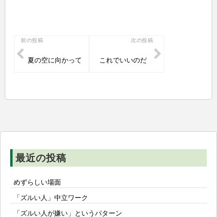
投
前の投稿
次の投稿
稿
夏の空に向かって
これでいいのだ
ナ
ビ
ゲ
ー
シ
ョ
ン
最近の投稿
めずらしい場面
「ズルい人」中立ワーク
「ズルい人が嫌い」というパターン