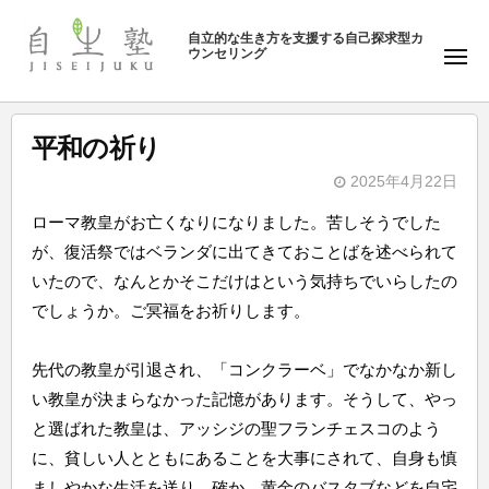
ュ
塾
コ
ー
自立的な生き方を支援する自己探求型カ
ン
ウンセリング
自
メ
テ
ニ
生
ュ
ン
塾
ー
ツ
平和の祈り
へ
2025年4月22日
ス
b
キ
ローマ教皇がお亡くなりになりました。苦しそうでした
y
ッ
が、復活祭ではベランダに出てきておことばを述べられて
自
プ
いたので、なんとかそこだけはという気持ちでいらしたの
生
でしょうか。ご冥福をお祈りします。
塾
先代の教皇が引退され、「コンクラーベ」でなかなか新し
い教皇が決まらなかった記憶があります。そうして、やっ
と選ばれた教皇は、アッシジの聖フランチェスコのよう
に、貧しい人とともにあることを大事にされて、自身も慎
ましやかな生活を送り、確か、黄金のバスタブなどを自宅