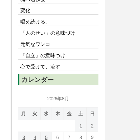
変化
唱え続ける。
「人のせい」の意味づけ
元気なワンコ
「自立」の意味づけ
心で受けて、流す
カレンダー
2026年8月
月
火
水
木
金
土
日
1
2
3
4
5
6
7
8
9