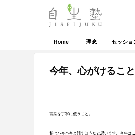
コ
ン
自
テ
生
ン
塾
Home
理念
セッショ
ツ
へ
ス
今年、心がけるこ
キ
ッ
b
プ
y
自
言葉を丁寧に使うこと。
生
塾
私はハキハキと話すほうだと思います。今年は