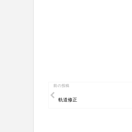
投
前の投稿
稿
軌道修正
ナ
ビ
ゲ