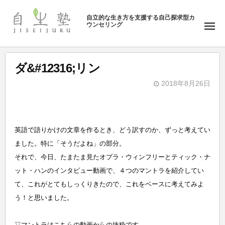
ュ
塾
コ
ー
自立的な生き方を支援する自己探求型カ
ン
ウンセリング
自
メ
テ
ニ
生
ュ
ン
塾
ー
ツ
ダ&#12316;リン
へ
2018年8月26日
ス
b
キ
y
ッ
自
プ
英語で語りかけの文章を作るとき、どう訳すのか、ずっと考えてい
生
ました。特に「そうだよね」の部分。
塾
それで、今日、たまたま見たオプラ・ウィンフリーとティック・ナ
ット・ハンのインタビュー動画で、４つのマントラを紹介してい
て、これがとてもしっくりきたので、これをベースに考えてみよ
う！と思いました。
▽マントラはこちらの動画からの抜粋です。