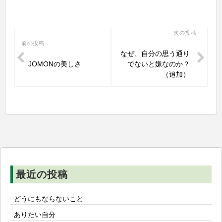
投
次の投稿
前の投稿
稿
なぜ、自分の思う通り
ナ
JOMONの美しさ
でないと嫌なのか？
ビ
（追加）
ゲ
ー
シ
ョ
ン
最近の投稿
どうにもならないこと
ありたい自分