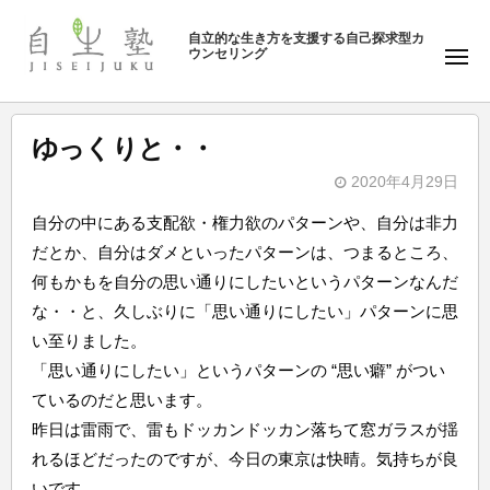
ュ
塾
コ
ー
自立的な生き方を支援する自己探求型カ
ン
ウンセリング
自
メ
テ
ニ
生
ュ
ン
塾
ー
ツ
ゆっくりと・・
へ
2020年4月29日
ス
b
キ
自分の中にある支配欲・権力欲のパターンや、自分は非力
y
ッ
だとか、自分はダメといったパターンは、つまるところ、
自
プ
何もかもを自分の思い通りにしたいというパターンなんだ
生
な・・と、久しぶりに「思い通りにしたい」パターンに思
塾
い至りました。
「思い通りにしたい」というパターンの “思い癖” がつい
ているのだと思います。
昨日は雷雨で、雷もドッカンドッカン落ちて窓ガラスが揺
れるほどだったのですが、今日の東京は快晴。気持ちが良
いです。