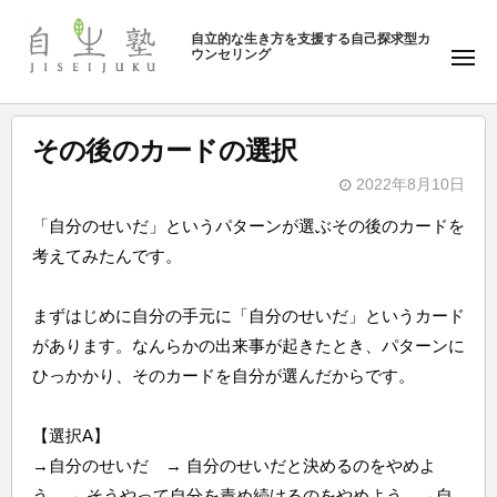
ュ
塾
コ
ー
自立的な生き方を支援する自己探求型カ
ン
ウンセリング
自
メ
テ
ニ
生
ュ
ン
塾
ー
ツ
その後のカードの選択
へ
2022年8月10日
ス
b
キ
「自分のせいだ」というパターンが選ぶその後のカードを
y
ッ
考えてみたんです。
自
プ
生
まずはじめに自分の手元に「自分のせいだ」というカード
塾
があります。なんらかの出来事が起きたとき、パターンに
ひっかかり、そのカードを自分が選んだからです。
【選択A】
→自分のせいだ → 自分のせいだと決めるのをやめよ
う → そうやって自分を責め続けるのをやめよう →自