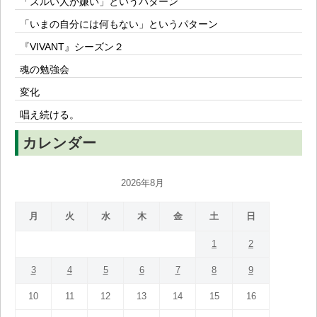
「ズルい人が嫌い」というパターン
「いまの自分には何もない」というパターン
『VIVANT』シーズン２
魂の勉強会
変化
唱え続ける。
カレンダー
2026年8月
月
火
水
木
金
土
日
1
2
3
4
5
6
7
8
9
10
11
12
13
14
15
16