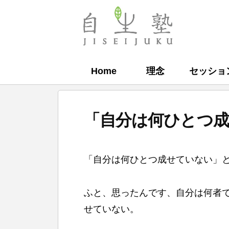
コ
ン
自
テ
生
ン
塾
Home
理念
セッショ
ツ
へ
ス
「自分は何ひとつ
キ
ッ
b
プ
「自分は何ひとつ成せていない」
y
自
ふと、思ったんです、自分は何者で
生
せていない。
塾