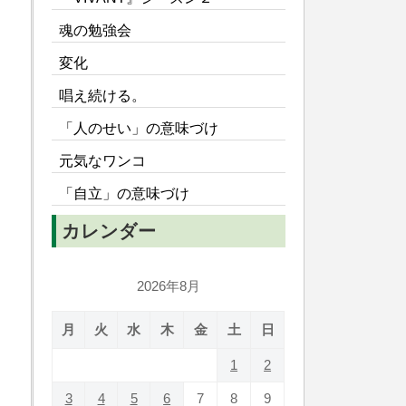
魂の勉強会
変化
唱え続ける。
「人のせい」の意味づけ
元気なワンコ
「自立」の意味づけ
カレンダー
2026年8月
月
火
水
木
金
土
日
1
2
3
4
5
6
7
8
9