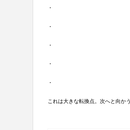
・
・
・
・
・
これは大きな転換点。次へと向か