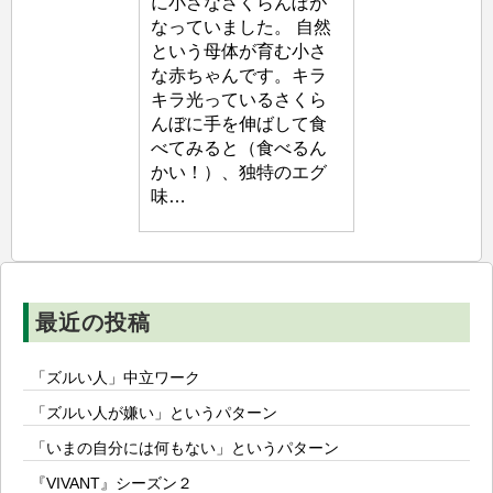
に小さなさくらんぼが
生
なっていました。 自然
塾
という母体が育む小さ
な赤ちゃんです。キラ
キラ光っているさくら
んぼに手を伸ばして食
べてみると（食べるん
かい！）、独特のエグ
味…
最近の投稿
「ズルい人」中立ワーク
「ズルい人が嫌い」というパターン
「いまの自分には何もない」というパターン
『VIVANT』シーズン２