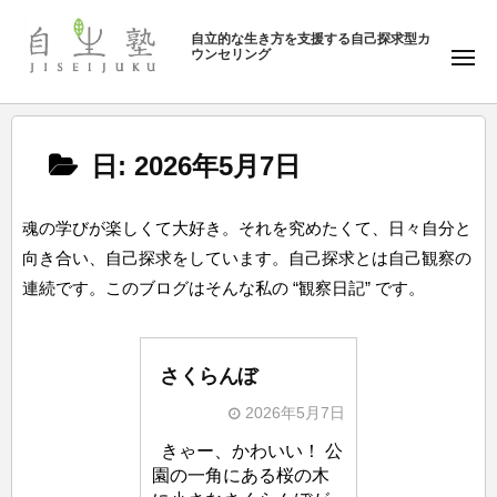
ュ
塾
コ
ー
自立的な生き方を支援する自己探求型カ
ン
ウンセリング
自
メ
テ
ニ
生
ュ
ン
塾
ー
ツ
日:
2026年5月7日
へ
ス
キ
魂の学びが楽しくて大好き。それを究めたくて、日々自分と
ッ
向き合い、自己探求をしています。自己探求とは自己観察の
プ
連続です。このブログはそんな私の “観察日記” です。
さくらんぼ
2026年5月7日
b
きゃー、かわいい！ 公
y
園の一角にある桜の木
自