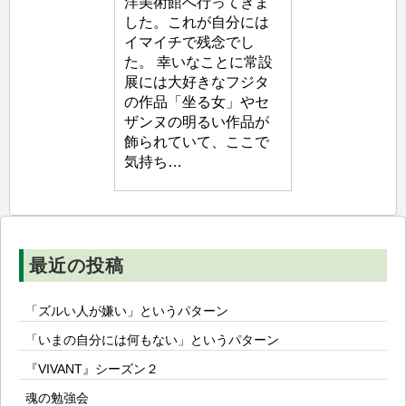
洋美術館へ行ってきま
生
した。これが自分には
塾
イマイチで残念でし
た。 幸いなことに常設
展には大好きなフジタ
の作品「坐る女」やセ
ザンヌの明るい作品が
飾られていて、ここで
気持ち…
最近の投稿
「ズルい人が嫌い」というパターン
「いまの自分には何もない」というパターン
『VIVANT』シーズン２
魂の勉強会