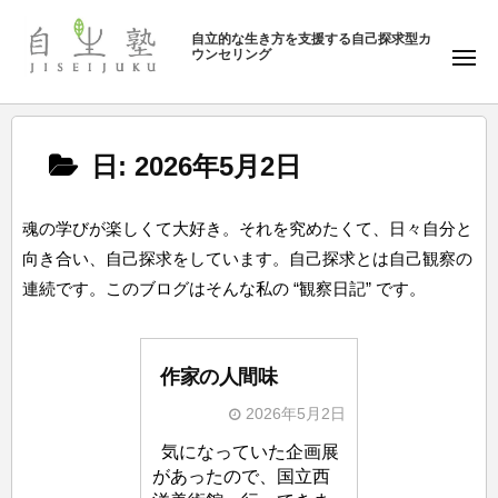
ュ
塾
コ
ー
自立的な生き方を支援する自己探求型カ
ン
ウンセリング
自
メ
テ
ニ
生
ュ
ン
塾
ー
ツ
日:
2026年5月2日
へ
ス
キ
魂の学びが楽しくて大好き。それを究めたくて、日々自分と
ッ
向き合い、自己探求をしています。自己探求とは自己観察の
プ
連続です。このブログはそんな私の “観察日記” です。
作家の人間味
2026年5月2日
b
気になっていた企画展
y
があったので、国立西
自