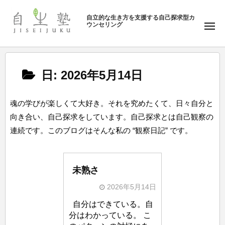
ュ
塾
コ
ー
自立的な生き方を支援する自己探求型カ
ン
ウンセリング
自
メ
テ
ニ
生
ュ
ン
塾
ー
ツ
日:
2026年5月14日
へ
ス
キ
魂の学びが楽しくて大好き。それを究めたくて、日々自分と
ッ
向き合い、自己探求をしています。自己探求とは自己観察の
プ
連続です。このブログはそんな私の “観察日記” です。
未熟さ
2026年5月14日
b
自分はできている。自
y
分はわかっている。 こ
自