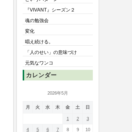
『VIVANT』シーズン２
魂の勉強会
変化
唱え続ける。
「人のせい」の意味づけ
元気なワンコ
カレンダー
2026年5月
月
火
水
木
金
土
日
1
2
3
4
5
6
7
8
9
10