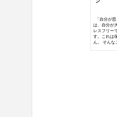
ン
b
「自分が思
y
は、自分が
レスフリー
自
す。これは
生
ん。 そん
塾