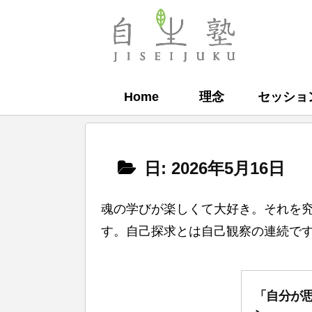
コ
ン
自
テ
生
ン
塾
Home
理念
セッショ
ツ
へ
ス
日:
2026年5月16日
キ
ッ
魂の学びが楽しくて大好き。それを
プ
す。自己探求とは自己観察の連続です。
「自分が