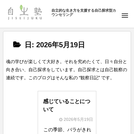
ュ
塾
コ
ー
自立的な生き方を支援する自己探求型カ
ン
ウンセリング
自
メ
テ
ニ
生
ュ
ン
塾
ー
ツ
日:
2026年5月19日
へ
ス
キ
魂の学びが楽しくて大好き。それを究めたくて、日々自分と
ッ
向き合い、自己探求をしています。自己探求とは自己観察の
プ
連続です。このブログはそんな私の “観察日記” です。
感じていることにつ
いて
2026年5月19日
b
この季節、バラがきれ
y