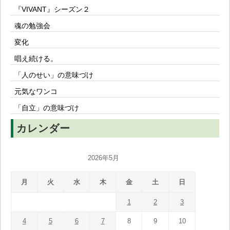
『VIVANT』シーズン２
魂の勉強会
変化
唱え続ける。
「人のせい」の意味づけ
元気なワンコ
「自立」の意味づけ
カレンダー
2026年5月
月
火
水
木
金
土
日
1
2
3
4
5
6
7
8
9
10