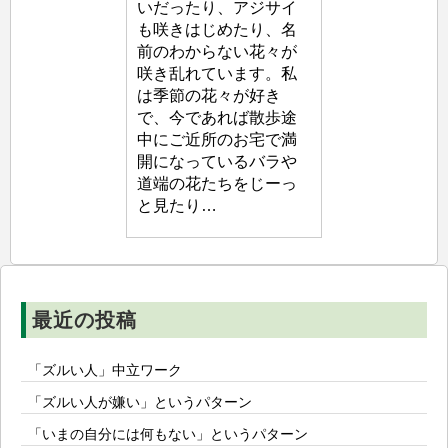
いだったり、アジサイ
自
も咲きはじめたり、名
生
前のわからない花々が
塾
咲き乱れています。私
は季節の花々が好き
で、今であれば散歩途
中にご近所のお宅で満
開になっているバラや
道端の花たちをじーっ
と見たり…
最近の投稿
「ズルい人」中立ワーク
「ズルい人が嫌い」というパターン
「いまの自分には何もない」というパターン