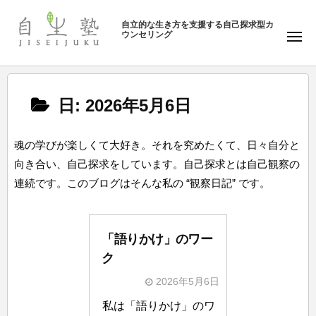
ュ
塾
コ
ー
自立的な生き方を支援する自己探求型カ
ン
ウンセリング
自
メ
テ
ニ
生
ュ
ン
塾
ー
ツ
日:
2026年5月6日
へ
ス
キ
魂の学びが楽しくて大好き。それを究めたくて、日々自分と
ッ
向き合い、自己探求をしています。自己探求とは自己観察の
プ
連続です。このブログはそんな私の “観察日記” です。
「語りかけ」のワー
ク
2026年5月6日
b
私は「語りかけ」のワ
y