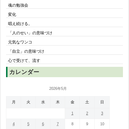
魂の勉強会
変化
唱え続ける。
「人のせい」の意味づけ
元気なワンコ
「自立」の意味づけ
心で受けて、流す
カレンダー
2026年5月
月
火
水
木
金
土
日
1
2
3
4
5
6
7
8
9
10