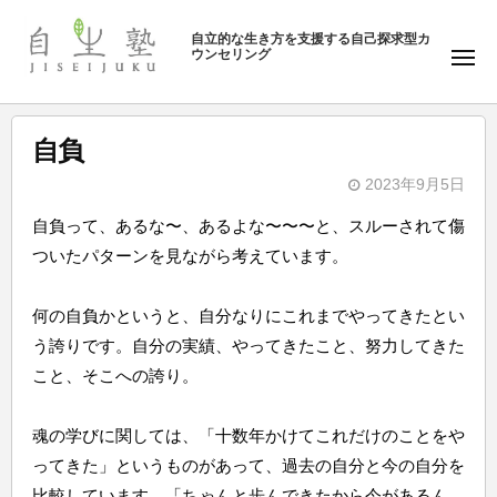
ュ
塾
コ
ー
自立的な生き方を支援する自己探求型カ
ン
ウンセリング
自
メ
テ
ニ
生
ュ
ン
塾
ー
ツ
自負
へ
2023年9月5日
ス
b
キ
自負って、あるな〜、あるよな〜〜〜と、スルーされて傷
y
ッ
ついたパターンを見ながら考えています。
自
プ
生
何の自負かというと、自分なりにこれまでやってきたとい
塾
う誇りです。自分の実績、やってきたこと、努力してきた
こと、そこへの誇り。
魂の学びに関しては、「十数年かけてこれだけのことをや
ってきた」というものがあって、過去の自分と今の自分を
比較しています。「ちゃんと歩んできたから今があるん