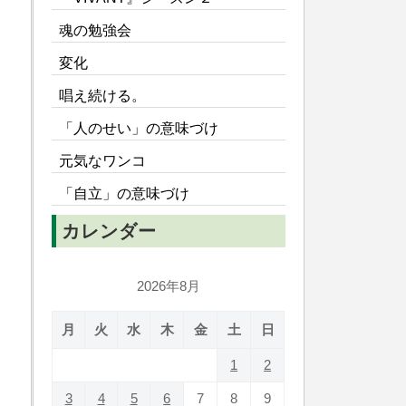
魂の勉強会
変化
唱え続ける。
「人のせい」の意味づけ
元気なワンコ
「自立」の意味づけ
カレンダー
2026年8月
月
火
水
木
金
土
日
1
2
3
4
5
6
7
8
9