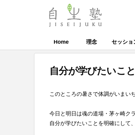
コ
ン
自
テ
生
ン
塾
Home
理念
セッショ
ツ
へ
ス
自分が学びたいこ
キ
ッ
b
プ
このところの暑さで体調がいまい
y
自
今日と明日は魂の道場・茅ヶ崎ク
生
自分が学びたいことを明確にして
塾