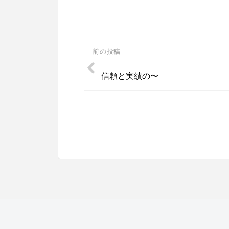
投
前の投稿
稿
信頼と実績の〜
ナ
ビ
ゲ
ー
シ
ョ
ン