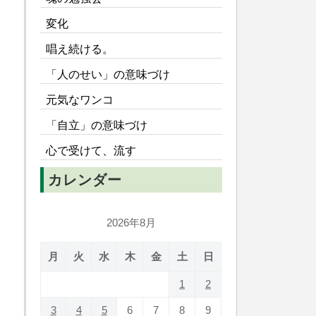
変化
唱え続ける。
「人のせい」の意味づけ
元気なワンコ
「自立」の意味づけ
心で受けて、流す
カレンダー
2026年8月
月
火
水
木
金
土
日
1
2
3
4
5
6
7
8
9