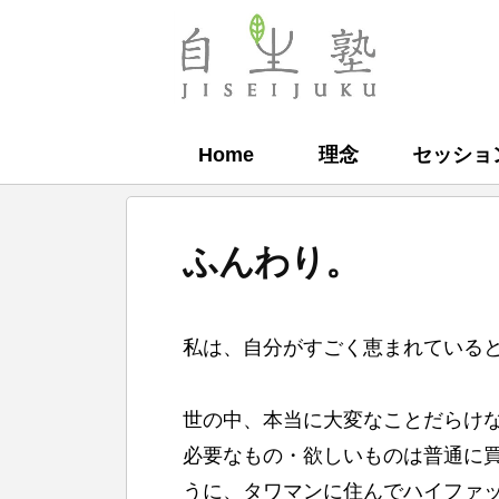
コ
ン
自
テ
生
ン
塾
Home
理念
セッショ
ツ
へ
ス
ふんわり。
キ
ッ
b
プ
私は、自分がすごく恵まれている
y
自
世の中、本当に大変なことだらけ
生
必要なもの・欲しいものは普通に
塾
うに、タワマンに住んでハイファ