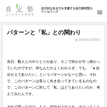
ュ
塾
コ
ー
自立的な生き方を支援する自己探求型カ
ン
ウンセリング
自
メ
テ
ニ
生
ュ
ン
塾
ー
ツ
パターンと「私」との関わり
へ
2026年2月9日
ス
b
キ
y
ッ
自
プ
先日、数人とのやりとりがあり、そこで何かが引っ掛かっ
生
ていたのですが、何なんだかよくわからず。でも、「● 自
塾
分が上でありたい」というパターンかなーと思い、それ
で、このパターンは長らく向き合ってきているものなの
で、このパターンに対して「私」はどうありたいのか、考
えてみたんです。
それで思ったのは、もう、自分が上だとか、そういうこと