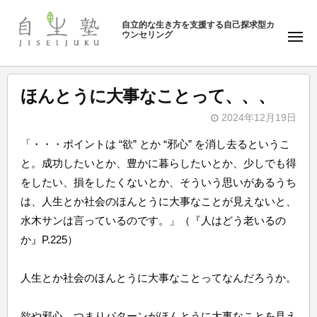
ュ
塾
コ
ー
自立的な生き方を支援する自己探求型カ
ン
ウンセリング
自
メ
テ
ニ
生
ュ
ン
塾
ー
ツ
ほんとうに大事なことって、、、
へ
2024年12月19日
ス
b
キ
「・・・ポイントは “欲” とか “邪心” を消し去るというこ
y
ッ
と。成功したいとか、豊かに暮らしたいとか、少しでも得
自
プ
をしたい、損をしたくないとか、そういう思いがあるうち
生
は、人生とか社会のほんとうに大事なことが見えないと、
塾
水木サンは言っているのです。」（『人はどう老いるの
か』P.225）
人生とか社会のほんとうに大事なことってなんだろうか。
欲や邪心、つまりパターンがほんとうに大事なことを見え