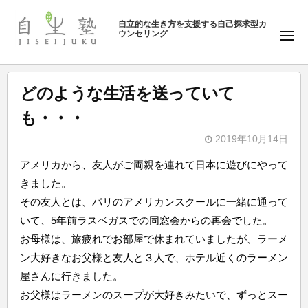
ュ
塾
コ
ー
自立的な生き方を支援する自己探求型カ
ン
ウンセリング
自
メ
テ
ニ
生
ュ
ン
塾
ー
ツ
どのような生活を送っていて
へ
も・・・
ス
キ
2019年10月14日
b
ッ
アメリカから、友人がご両親を連れて日本に遊びにやって
y
プ
きました。
自
その友人とは、パリのアメリカンスクールに一緒に通って
生
いて、5年前ラスベガスでの同窓会からの再会でした。
塾
お母様は、旅疲れでお部屋で休まれていましたが、ラーメ
ン大好きなお父様と友人と３人で、ホテル近くのラーメン
屋さんに行きました。
お父様はラーメンのスープが大好きみたいで、ずっとスー