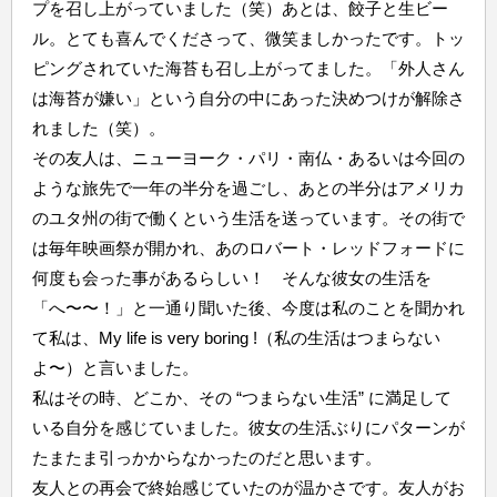
プを召し上がっていました（笑）あとは、餃子と生ビー
ル。とても喜んでくださって、微笑ましかったです。トッ
ピングされていた海苔も召し上がってました。「外人さん
は海苔が嫌い」という自分の中にあった決めつけが解除さ
れました（笑）。
その友人は、ニューヨーク・パリ・南仏・あるいは今回の
ような旅先で一年の半分を過ごし、あとの半分はアメリカ
のユタ州の街で働くという生活を送っています。その街で
は毎年映画祭が開かれ、あのロバート・レッドフォードに
何度も会った事があるらしい！ そんな彼女の生活を
「へ〜〜！」と一通り聞いた後、今度は私のことを聞かれ
て私は、My life is very boring !（私の生活はつまらない
よ〜）と言いました。
私はその時、どこか、その “つまらない生活” に満足して
いる自分を感じていました。彼女の生活ぶりにパターンが
たまたま引っかからなかったのだと思います。
友人との再会で終始感じていたのが温かさです。友人がお