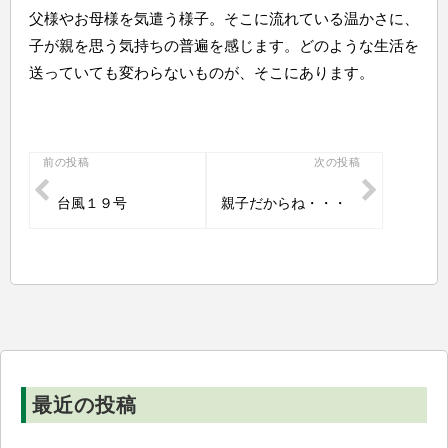
父様やお母様を気遣う様子。そこに流れている温かさに、
子が親を思う気持ちの普遍を感じます。どのような生活を
送っていても変わらないものが、そこにあります。
投
前の投稿
次の投稿
稿
台風１９号
親子だからね・・・
ナ
ビ
ゲ
ー
シ
ョ
ン
最近の投稿