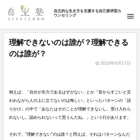
ュ
塾
コ
ー
自立的な生き方を支援する自己探求型カ
ン
ウンセリング
自
メ
テ
ニ
生
ュ
ン
塾
ー
ツ
理解できないのは誰が？理解できる
へ
のは誰が？
ス
キ
2018年8月17日
b
ッ
y
プ
自
例えば、「自分が非力であるはずがない」とか「皆からすごいと言
生
われながら人の上に立てないのは悔しい」といったパターンの「語
塾
りかけ」の中で「あなたはそのことが理解できないし、受け入れら
れないし、認められないって思うんだね。」という行があります。
それで、"理解できない"のは誰？と問えば、それはパターンなんだ