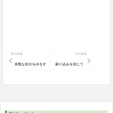
投
前の投稿
次の投稿
稿
未熟な自分をゆるす
刷り込みを信じて
ナ
ビ
ゲ
ー
シ
ョ
ン