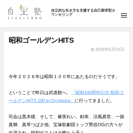
ュ
塾
コ
ー
自立的な生き方を支援する自己探求型カ
ン
ウンセリング
自
メ
テ
ニ
生
ュ
ン
塾
ー
ツ
昭和ゴールデンHITS
へ
2026年5月31日
ス
b
キ
y
ッ
自
プ
今年２０２６年は昭和１００年にあたるのだそうです。
生
塾
ということで昨日は武道館へ。
「昭和100周年記念 昭和ゴ
ールデンHITS 100 in Orchestra」
に行ってきました。
司会は黒木瞳、そして、麻実れい、剣幸、涼風真世、一路
真輝、真琴つばさ他、宝塚歌劇団トップ男役OGの方々が
出演され、特別ゲストは小柳ルミ子！