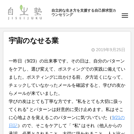
ュ
塾
コ
ー
自立的な生き方を支援する自己探求型カ
ン
ウンセリング
自
メ
テ
ニ
生
ュ
ン
塾
ー
ツ
宇宙のなせる業
へ
2019年9月25日
ス
b
キ
一昨日（9/23）の出来事です。その日は、自分のパターン
y
ッ
をケアし、選び変えて、ポスティングでの実践に備えてい
自
プ
ました。ポスティングに出かける前、夕方近くになって、
生
チェックしていなかったメールを確認すると、学びの友か
塾
らメールが来ていました。
学びの友はとても丁寧な方です。”私をとても大切に扱っ
てくれる” とパターンは好意的に受け止めます。私はそこ
に心地よさを覚えるこのパターンに気づいていた（
9/21の
日記
）ので、そこをケアして「 “私” はそれ（他人からの
承認、必要とされること、大切に扱われること、人と比べ