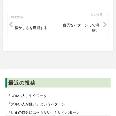
投
次の投稿
前の投稿
稿
優秀なパターンって滑
懐かしさを堪能する
ナ
稽。
ビ
ゲ
ー
シ
ョ
ン
最近の投稿
「ズルい人」中立ワーク
「ズルい人が嫌い」というパターン
「いまの自分には何もない」というパターン