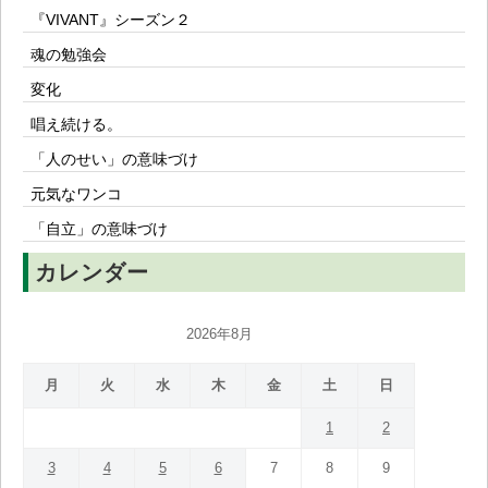
『VIVANT』シーズン２
魂の勉強会
変化
唱え続ける。
「人のせい」の意味づけ
元気なワンコ
「自立」の意味づけ
カレンダー
2026年8月
月
火
水
木
金
土
日
1
2
3
4
5
6
7
8
9