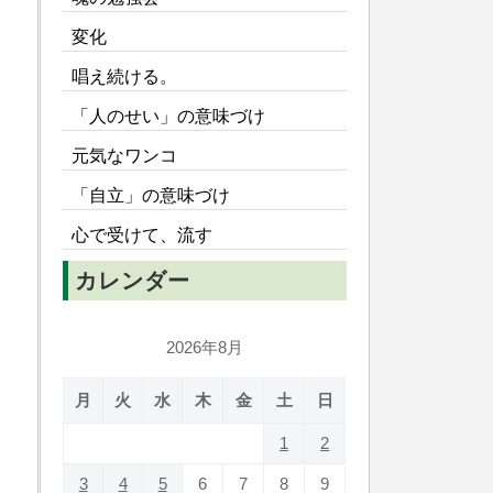
変化
唱え続ける。
「人のせい」の意味づけ
元気なワンコ
「自立」の意味づけ
心で受けて、流す
カレンダー
2026年8月
月
火
水
木
金
土
日
1
2
3
4
5
6
7
8
9