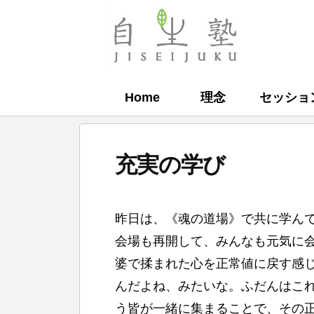
コ
ン
自
テ
生
ン
塾
Home
理念
セッショ
ツ
へ
ス
充実の学び
キ
ッ
b
プ
昨日は、《魂の道場》で共に学ん
y
会場も再開して、みんなも元気に
自
婆で揉まれた心を正常値に戻す感
生
んだよね、みたいな。ふだんはこ
塾
う皆が一緒に集まることで、その