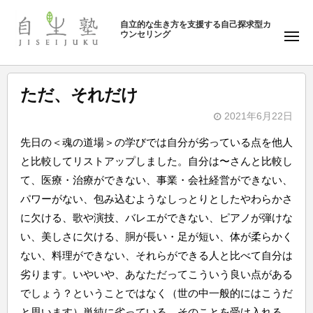
ュ
塾
コ
ー
自立的な生き方を支援する自己探求型カ
ン
ウンセリング
自
メ
テ
ニ
生
ュ
ン
塾
ー
ツ
ただ、それだけ
へ
2021年6月22日
ス
b
キ
先日の＜魂の道場＞の学びでは自分が劣っている点を他人
y
ッ
と比較してリストアップしました。自分は〜さんと比較し
自
プ
て、医療・治療ができない、事業・会社経営ができない、
生
パワーがない、包み込むようなしっとりとしたやわらかさ
塾
に欠ける、歌や演技、バレエができない、ピアノが弾けな
い、美しさに欠ける、胴が長い・足が短い、体が柔らかく
ない、料理ができない、それらができる人と比べて自分は
劣ります。いやいや、あなただってこういう良い点がある
でしょう？ということではなく（世の中一般的にはこうだ
と思います）単純に劣っている。そのことを受け入れる。