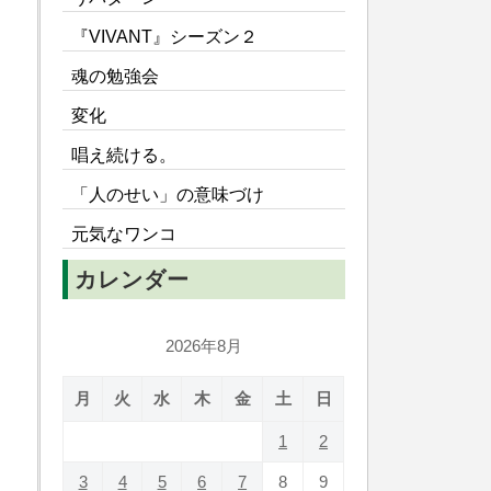
『VIVANT』シーズン２
魂の勉強会
変化
唱え続ける。
「人のせい」の意味づけ
元気なワンコ
カレンダー
2026年8月
月
火
水
木
金
土
日
1
2
3
4
5
6
7
8
9