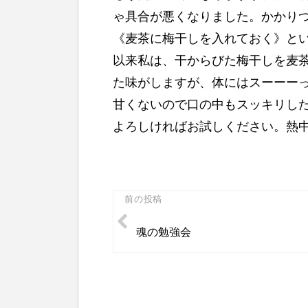
ゃ具合が悪くなりました。かかり
《麦茶に梅干しを入れておく》と
以来私は、干からびた梅干しを麦
た味がしますが、体にはスーーー
甘くないので口の中もスッキリし
よろしければお試しください。熱
投
前の投稿
稿
魂の勉強会
ナ
ビ
ゲ