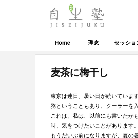
コ
ン
自
テ
生
ン
塾
Home
理念
セッショ
ツ
へ
ス
麦茶に梅干し
キ
ッ
b
プ
東京は連日、暑い日が続いていま
y
務ということもあり、クーラーを
自
これは、私は、以前にも書いたか
生
時、気をつけたいことがあります
塾
もうだいぶ前になりますが、夏の