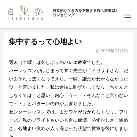
ュ
塾
コ
ー
自立的な生き方を支援する自己探求型カ
ン
ウンセリング
自
メ
テ
ニ
生
ュ
ン
塾
ー
ツ
集中するって心地よい
へ
2019年7月1日
ス
b
キ
週末（土曜）は久しぶりのバレエ教室でした。
y
ッ
バーレッスンがはじまってすぐ先生が「イワサキさん、だ
自
プ
いぶそれっぽくなってきた。一瞬、誰だかわからなかった
生
ワ」と言いました。私は途端に恥ずかしくなり、ちゃんと
塾
しなくては！と思い、内心「うー・・そんなこと言わない
で・・」とパターンの声がよぎりました。
センターレッスンでは、またワケが分からなくなり、フリ
ーズ。私のプライドもいい具合に崩壊。恥ずかしさ、惨め
さ、心地よい疲れが入り混じった状態で教室を後にしまし
た。