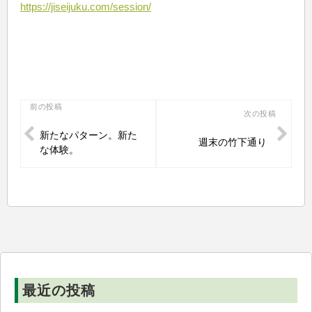
https://jiseijuku.com/session/
投
前の投稿
次の投稿
稿
新たなパターン。新た
週末の竹下通り
ナ
な体験。
ビ
ゲ
ー
シ
ョ
ン
最近の投稿