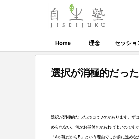
コ
ン
自
テ
生
ン
塾
Home
理念
セッショ
ツ
へ
ス
選択が消極的だっ
キ
ッ
b
プ
y
自
選択が消極的だったのにはワケがあります。ず
生
められない。何かお墨付きがあればよいのです
塾
「Aが嫌だからB」という理由でしか前に進めな