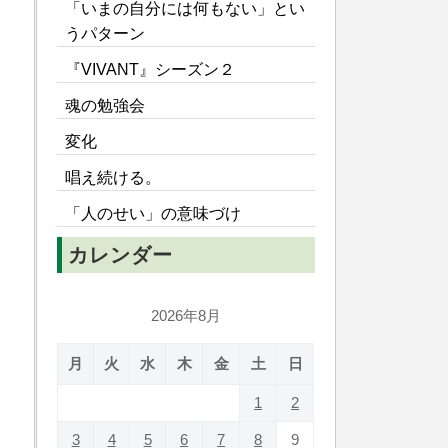
「いまの自分には何もない」とい
うパターン
『VIVANT』シーズン２
魂の勉強会
変化
唱え続ける。
「人のせい」の意味づけ
カレンダー
2026年8月
月
火
水
木
金
土
日
1
2
3
4
5
6
7
8
9