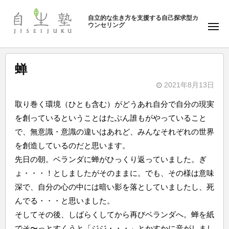
ュ
塾
コ
ー
自立的な生き方を支援する自己探求型カ
ン
ウンセリング
自
メ
テ
ニ
生
ュ
ン
塾
ー
ツ
蝉
へ
2021年8月13日
ス
b
キ
取り巻く環境（ひとも含む）がどうあれ自分で自分の現実
y
ッ
を創っているということはたぶん誰もがやっていること
自
プ
で、無意識・意識の違いはあれど、みんなそれぞれの世界
生
を創造しているのだと思います。
塾
先日の朝。ベランダに蝉がひっくり返っていました。ぎ
ょ・・・！としましたがそのままに。でも、その様は意味
深で、自分の心の中には暗い影を落としていましたし、死
んでる・・・と思いました。
そしてその後、しばらくしてから再びベランダへ。蝉を紙
でそ〜っとすくうと「ジジ・・・」とかすかに音がしまし