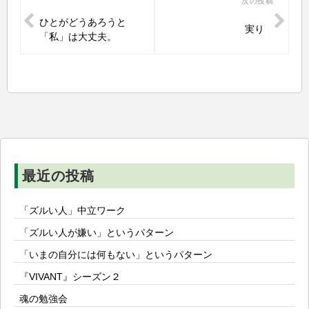
次の投稿
稿
ひとがどうあろうと
実り
ナ
「私」は大丈夫。
ビ
ゲ
ー
シ
ョ
ン
最近の投稿
「ズルい人」中立ワーク
「ズルい人が嫌い」というパターン
「いまの自分には何もない」というパターン
『VIVANT』シーズン２
魂の勉強会