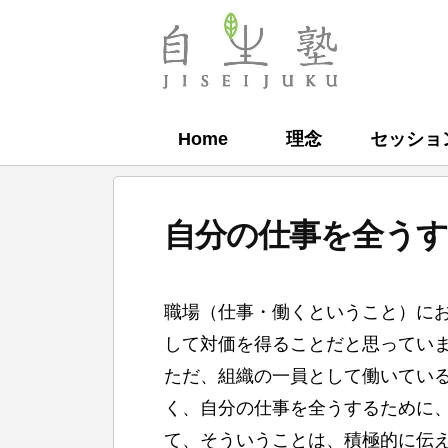
コ
ン
自
テ
生
ン
塾
Home
理念
セッショ
ツ
へ
ス
自分の仕事を全う
キ
ッ
b
プ
職場（仕事・働くということ）に
y
して対価を得ることだと思ってい
自
ただ、組織の一員として働いてい
生
く、自分の仕事を全うするために
塾
て、そういうことは、積極的に伝