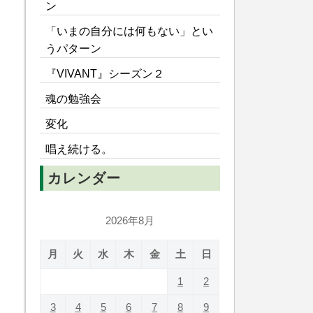
ン
「いまの自分には何もない」とい
うパターン
『VIVANT』シーズン２
魂の勉強会
変化
唱え続ける。
カレンダー
2026年8月
月
火
水
木
金
土
日
1
2
3
4
5
6
7
8
9