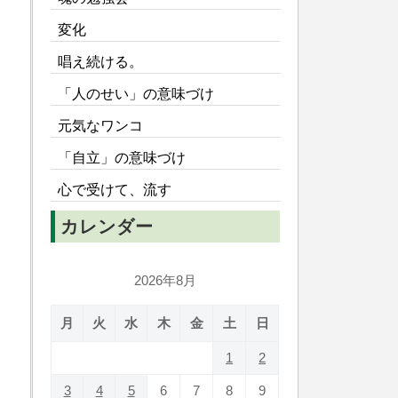
変化
唱え続ける。
「人のせい」の意味づけ
元気なワンコ
「自立」の意味づけ
心で受けて、流す
カレンダー
2026年8月
月
火
水
木
金
土
日
1
2
3
4
5
6
7
8
9