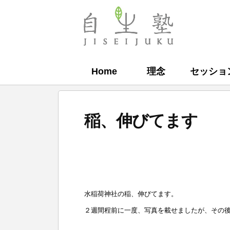
コ
ン
自
テ
生
ン
塾
Home
理念
セッショ
ツ
へ
ス
稲、伸びてます
キ
ッ
b
プ
y
自
水稲荷神社の稲、伸びてます。
生
２週間程前に一度、写真を載せましたが、その
塾