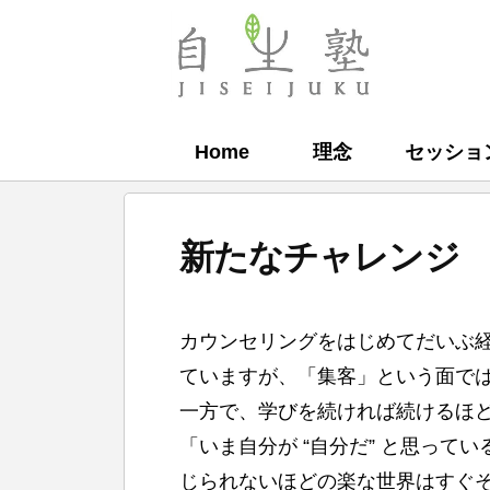
コ
ン
自
テ
生
ン
塾
Home
理念
セッショ
ツ
へ
ス
新たなチャレンジ
キ
ッ
b
プ
カウンセリングをはじめてだいぶ
y
ていますが、「集客」という面で
自
一方で、学びを続ければ続けるほ
生
「いま自分が “自分だ” と思っ
塾
じられないほどの楽な世界はすぐ