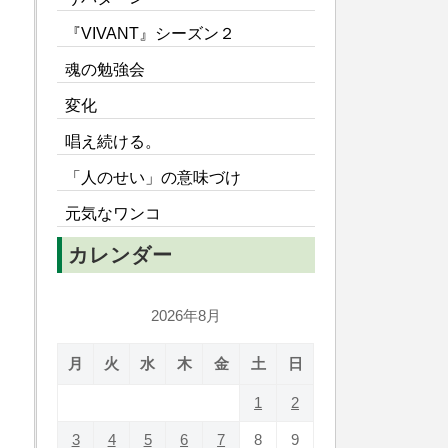
『VIVANT』シーズン２
魂の勉強会
変化
唱え続ける。
「人のせい」の意味づけ
元気なワンコ
カレンダー
2026年8月
月
火
水
木
金
土
日
1
2
3
4
5
6
7
8
9