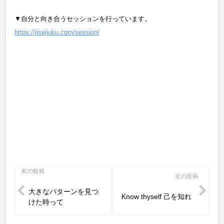
▼自分と向き合うセッションを行っています。
https://jiseijuku.com/session/
投
前の投稿
次の投稿
稿
大きなパターンを見つ
Know thyself 己を知れ
ナ
けた時って
ビ