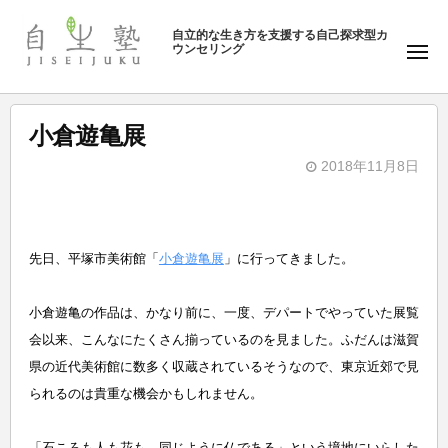
ュ
塾
コ
ー
自立的な生き方を支援する自己探求型カ
ン
ウンセリング
自
メ
テ
ニ
生
ュ
ン
塾
ー
ツ
小倉遊亀展
へ
2018年11月8日
ス
b
キ
y
ッ
自
プ
先日、平塚市美術館「
小倉遊亀展
」に行ってきました。
生
塾
小倉遊亀の作品は、かなり前に、一度、デパートでやっていた展覧
会以来、こんなにたくさん揃っているのを見ました。ふだんは滋賀
県の近代美術館に数多く収蔵されているそうなので、東京近郊で見
られるのは貴重な機会かもしれません。
「石ころも人も花も、同じように仏である」という境地にいらした